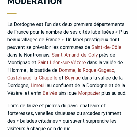
MODÉRATION
La Dordogne est l’un des deux premiers départements
de France pour le nombre de ses cités labellisées « Plus
beaux villages de France ». Un label prestigieux dont
peuvent se prévaloir les communes de
Saint-de-Côle
dans le Nontronnais,
Saint-Amand-de-Coly
près de
Montignac et
Saint Léon-sur-Vézère
dans la vallée de
l’Homme ; la bastide de
Domme
,
la Roque-Gageac
,
Castelnaud-la-Chapelle
et
Beynac
dans la vallée de la
Dordogne,
Limeuil
au confluent de la Dordogne et de la
Vézère, et enfin
Belvès
ainsi que
Monpazier
plus au sud.
Toits de lauze et pierres du pays, châteaux et
forteresses, venelles sinueuses ou arcades rythment
des « balades citadines » qui savent surprendre les
La Roque Gageac
visiteurs à chaque coin de rue.