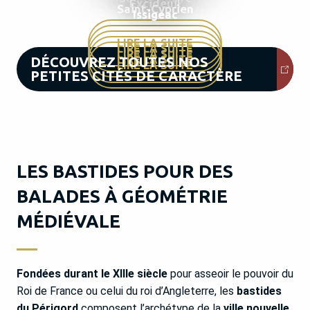
Excideuil
Saint-Cyprien
Issigeac
LIRE LA SUITE
LIRE LA SUITE
LIRE LA SUITE
LIRE LA SUITE
DÉCOUVREZ TOUTES NOS
LIRE LA SUITE
PETITES CITÉS DE CARACTÈRE
LES BASTIDES POUR DES
BALADES À GÉOMÉTRIE
MÉDIÉVALE
Fondées durant le XIIIe siècle
pour asseoir le pouvoir du
Roi de France ou celui du roi d’Angleterre, les
bastides
du Périgord
composent l’archétype de la
ville nouvelle