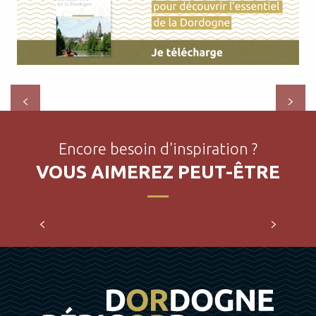
Périgueux et la Vallée de l’Isle
Périgueux, la capitale du Périgord, vous révèle ses 2000
ans d’histoire : Cathédrale Saint-Front, tour de Vésonne,
musée gallo romain Vésunna, hôtels particuliers…...
Encore besoin d'inspiration ?
VOUS AIMEREZ PEUT-ÊTRE
Les Incontournables