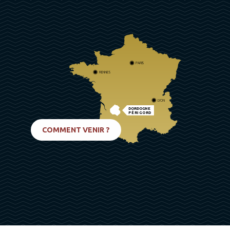
PARIS
RENNES
LYON
DORDOGNE
PÉRIGORD
BIARRITZ
COMMENT VENIR ?