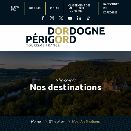
Aller
RANDONNÉE
CLASSEMENT DES
ESPACE
GROUPES
PRESSE
MEUBLÉS DE
EN
au
PRO
TOURISME
DORDOGNE
contenu
principal
S'inspirer
Nos destinations
Home
S’inspirer
Nos destinations