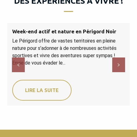
DES EXPÉRIENCES À VIVRE !
Week-end actif et nature en Périgord Noir
D
Le Périgord offre de vastes territoires en pleine
S
nature pour s’adonner à de nombreuses activités
d
sportives et vivre des aventures super sympas !
r
Envie de vous évader le...
LIRE LA SUITE