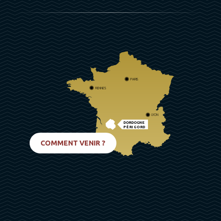
PARIS
RENNES
LYON
DORDOGNE
PÉRIGORD
BIARRITZ
COMMENT VENIR ?