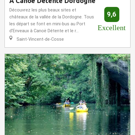
A Canoë Détente Dordogne
Découvrez les plus beaux sites et
9,6
châteaux de la vallée de la Dordogne. Tous
les départ se font en mini-bus au Port
Excellent
d'Enveaux à Canoë Détente et le r...
Saint-Vincent-de-Cosse