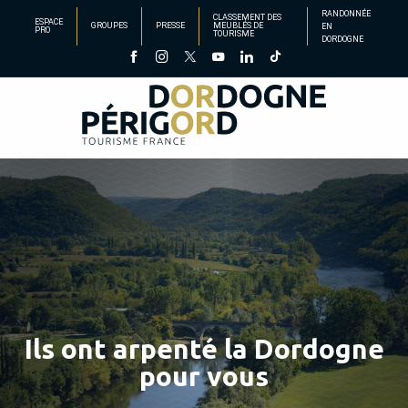
Aller
RANDONNÉE
CLASSEMENT DES
ESPACE
GROUPES
PRESSE
MEUBLÉS DE
EN
au
PRO
TOURISME
DORDOGNE
contenu
principal
Ils ont arpenté la Dordogne
pour vous