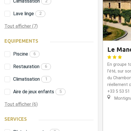
Climatisation
2
Lave linge
2
Tout afficher (7)
EQUIPEMENTS
Le Man
Piscine
6
En groupe to
Restauration
6
l’été, sur s
du Chambon 
Climatisation
1
réellement c
Aire de jeux enfants
+33 5 53 51
5
Montigna
Tout afficher (6)
SERVICES