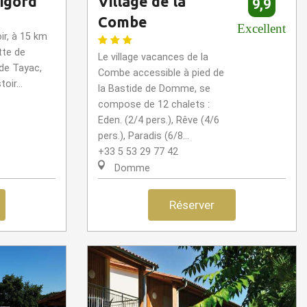
rigord
Village de la
9,9
Combe
Excellent
ir, à 15 km
tte de
Le village vacances de la
de Tayac,
Combe accessible à pied de
oir...
la Bastide de Domme, se
compose de 12 chalets :
Eden. (2/4 pers.), Rêve (4/6
pers.), Paradis (6/8...
+33 5 53 29 77 42
Domme
Réserver