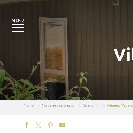
MENU
Vi
Home
Préparer son séjour
Où dormir
Villages Vacan