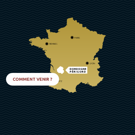
PARIS
RENNES
LYON
DORDOGNE
PÉRIGORD
COMMENT VENIR ?
BIARRITZ