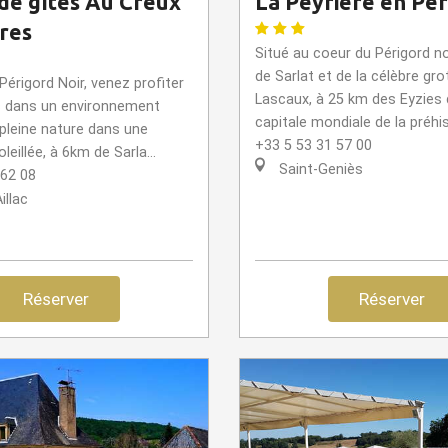
 de gîtes Au Creux
La Peyrière en Pé
res
Situé au coeur du Périgord no
de Sarlat et de la célèbre gro
érigord Noir, venez profiter
Lascaux, à 25 km des Eyzies 
s dans un environnement
capitale mondiale de la préhist
n pleine nature dans une
+33 5 53 31 57 00
oleillée, à 6km de Sarla...
Saint-Geniès
 62 08
illac
Réserver
Réserver