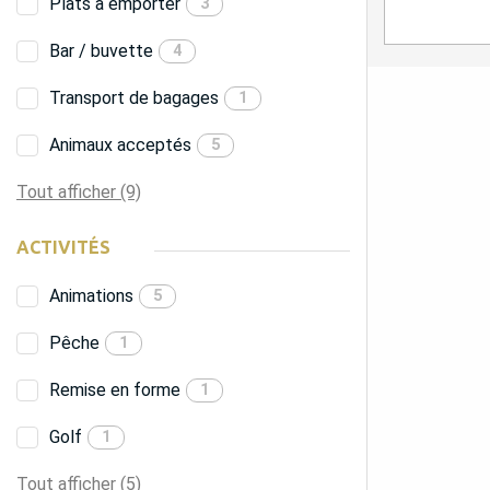
Plats à emporter
3
Bar / buvette
4
Transport de bagages
1
Animaux acceptés
5
Tout afficher (9)
ACTIVITÉS
Animations
5
Pêche
1
Remise en forme
1
Golf
1
Tout afficher (5)