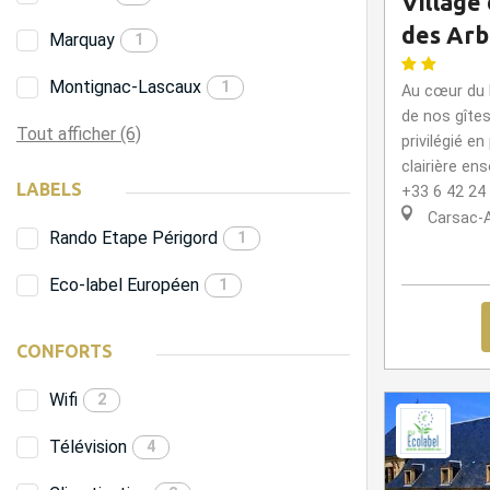
Village
des Arb
Marquay
1
Montignac-Lascaux
1
Au cœur du P
de nos gîte
Tout afficher (6)
privilégié e
clairière ens
LABELS
+33 6 42 24
Carsac-A
Rando Etape Périgord
1
Eco-label Européen
1
CONFORTS
Wifi
2
Télévision
4