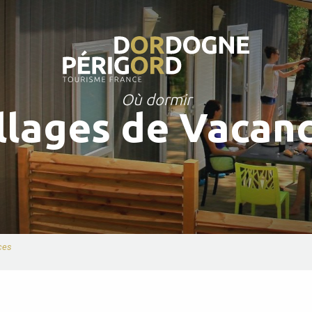
Où dormir
llages de Vacan
ces