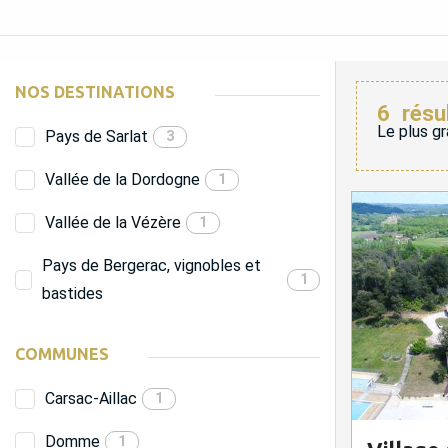
NOS DESTINATIONS
6
résu
Le plus gr
Pays de Sarlat
3
Vallée de la Dordogne
1
Vallée de la Vézère
1
Pays de Bergerac, vignobles et
1
bastides
COMMUNES
Carsac-Aillac
1
Domme
1