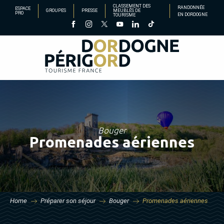
Aller
CLASSEMENT DES
RANDONNÉE
ESPACE
GROUPES
PRESSE
MEUBLÉS DE
PRO
EN DORDOGNE
TOURISME
au
contenu
principal
Bouger
Promenades aériennes
Home
Préparer son séjour
Bouger
Promenades aériennes