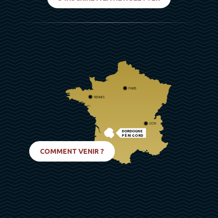
PARIS
RENNES
LYON
DORDOGNE
PÉRIGORD
BIARRITZ
COMMENT VENIR ?