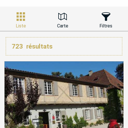
Liste
Carte
Filtres
723
résultats