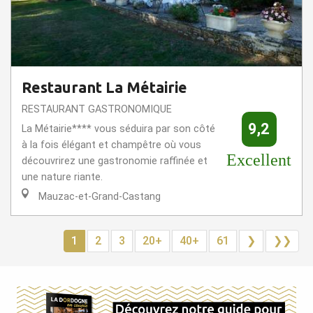
Restaurant La Métairie
RESTAURANT GASTRONOMIQUE
9,2
La Métairie**** vous séduira par son côté
à la fois élégant et champêtre où vous
Excellent
découvrirez une gastronomie raffinée et
une nature riante.
Mauzac-et-Grand-Castang
1
2
3
20+
40+
61
❯
❯❯