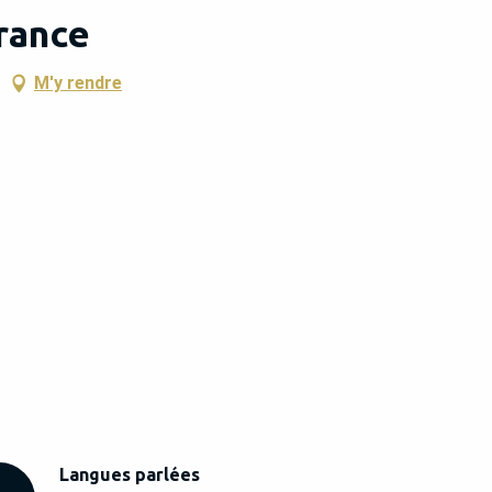
rance
M'y rendre
Langues parlées
Langues parlées