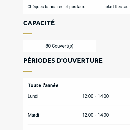
Chèques bancaires et postaux
Ticket Restau
CAPACITÉ
80 Couvert(s)
PÉRIODES D'OUVERTURE
Toute l'année
Toute l'année
Lundi
12:00 - 14:00
Mardi
12:00 - 14:00