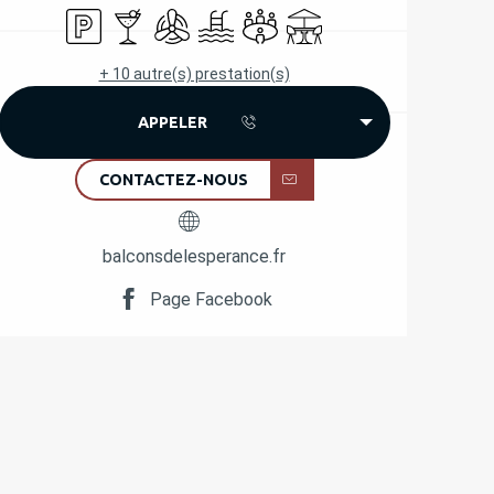
Parking
Bar / Buvette
Air conditionné
Piscine
Salle de réunion
Terrasse
+ 10 autre(s) prestation(s)
APPELER
CONTACTEZ-NOUS
balconsdelesperance.fr
Page Facebook