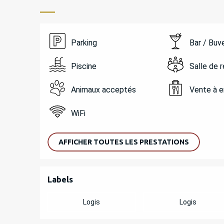
Parking
Bar / Buv
Piscine
Salle de 
Animaux acceptés
Vente à 
WiFi
AFFICHER TOUTES LES PRESTATIONS
OFFRES DE PREST
Labels
Labels
Logis
Logis