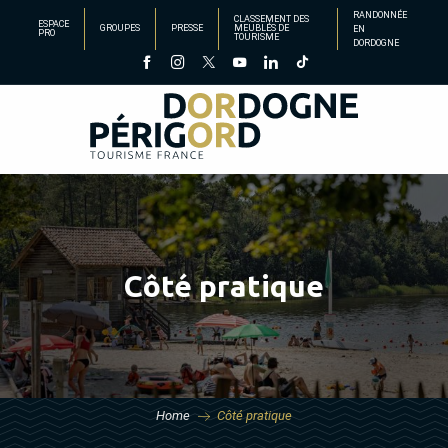
Aller
RANDONNÉE
CLASSEMENT DES
ESPACE
GROUPES
PRESSE
MEUBLÉS DE
EN
au
PRO
TOURISME
DORDOGNE
contenu
principal
Côté pratique
Home
Côté pratique