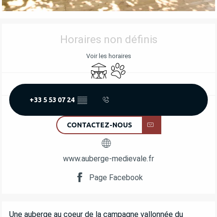
OUVERTURE ET COORDONNÉES
Horaires non définis
Voir les horaires
Terrasse
Animaux acceptés
+33 5 53 07 24
▒▒
CONTACTEZ-NOUS
www.auberge-medievale.fr
Page Facebook
DESCRIPTION
Une auberge au coeur de la campagne vallonnée du 