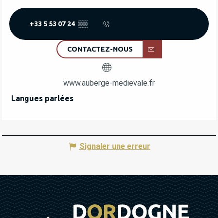
+33 5 53 07 24
▒▒
CONTACTEZ-NOUS
www.auberge-medievale.fr
Langues parlées
Langues parlées
Signaler une erreur