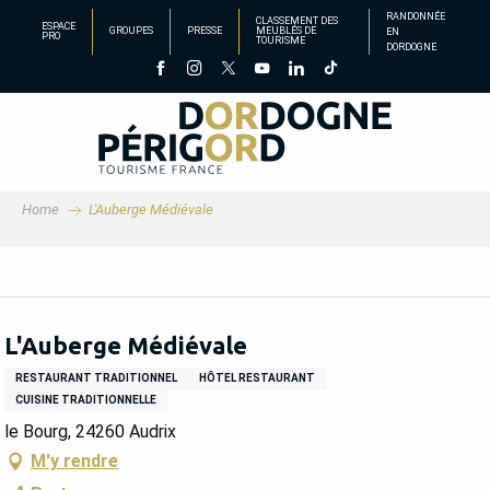
Aller
RANDONNÉE
CLASSEMENT DES
ESPACE
GROUPES
PRESSE
MEUBLÉS DE
EN
au
PRO
TOURISME
DORDOGNE
contenu
principal
Home
L'Auberge Médiévale
L'Auberge Médiévale
RESTAURANT TRADITIONNEL
HÔTEL RESTAURANT
CUISINE TRADITIONNELLE
le Bourg, 24260 Audrix
M'y rendre