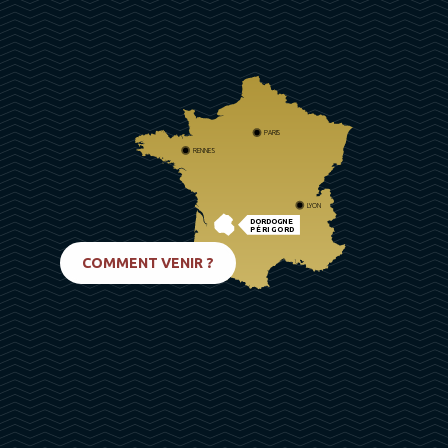
PARIS
RENNES
LYON
DORDOGNE
PÉRIGORD
BIARRITZ
COMMENT VENIR ?