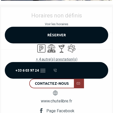
OUVERTURE ET COORDONNÉES
Horaires non définis
Voir les horaires
RÉSERVER
Parking
Aire de pique nique
Bar / Buvette
Animaux acceptés
+ 4 autre(s) prestation(s)
+33 6 03 97 24
▒▒
CONTACTEZ-NOUS
www.chutelibre.fr
Page Facebook