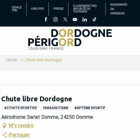
Aller
RANDONNÉE
CLASSEMENT DES
ESPACE
GROUPES
PRESSE
MEUBLÉS DE
EN
au
PRO
TOURISME
DORDOGNE
contenu
principal
Home
Chute libre Dordogne
Chute libre Dordogne
ACTIVITÉ SPORTIVE
PARACHUTISME
BAPTÊME SPORTIF
Aérodrome Sarlat Domme, 24250 Domme
M'y rendre
Partager