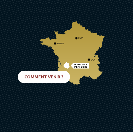
PARIS
RENNES
LYON
DORDOGNE
PÉRIGORD
BIARRITZ
COMMENT VENIR ?