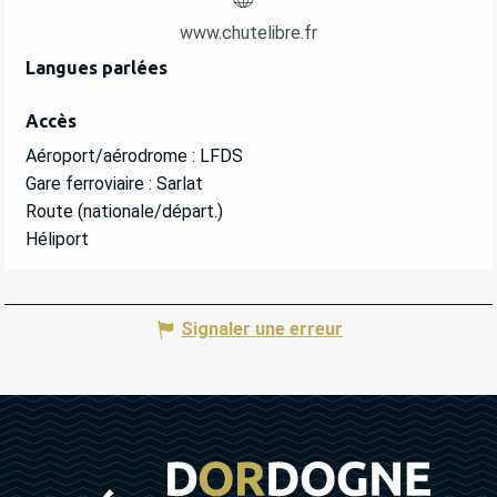
www.chutelibre.fr
Langues parlées
Langues parlées
Accès
Accès
Aéroport/aérodrome : LFDS
Gare ferroviaire : Sarlat
Route (nationale/départ.)
Héliport
Signaler une erreur