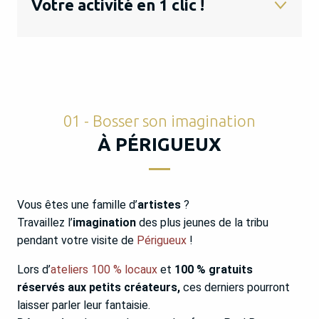
Votre activité en 1 clic !
01 - Bosser son imagination à Périgueux
02 - Motiver ses ados en Pays de Bergerac
01 - Bosser son imagination
03 - Profiter du printemps en Pays de Fénelon
À PÉRIGUEUX
04 - Grimper dans les arbres à Saint-Léon-sur-
Vézère
05 - Devenir le meilleur explorateur à Lascaux IV
Vous êtes une famille d’
artistes
?
Travaillez l’
imagination
des plus jeunes de la tribu
06 - Monter sur ses grands ânes en Périgord
Nontronnais
pendant votre visite de
Périgueux
!
07 - Percer le secret du Gardien en Périgord
Lors d’
ateliers 100 % locaux
et
100 % gratuits
Limousin
réservés aux petits créateurs,
ces derniers pourront
08 - Remonter le temps en tribu à la Grotte de
laisser parler leur fantaisie.
Villars