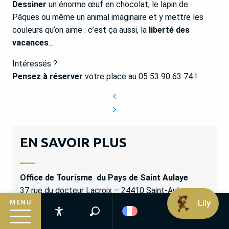
Dessiner
un énorme œuf en chocolat, le lapin de
Pâques ou même un animal imaginaire et y mettre les
couleurs qu’on aime : c’est ça aussi, la
liberté des
vacances
…
Intéressés ?
Pensez à réserver
votre place au 05 53 90 63 74 !
EN SAVOIR PLUS
Office de Tourisme du Pays de Saint Aulaye
37 rue du docteur Lacroix – 24410 Saint-Aulaye-
Lily
Puymangou
MENU
Tél. 05 53 90 63 74
Recherche
Accessibilité
Email :
tourisme.staulaye@gmail.com