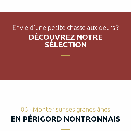
A vos paniers pour vous régaler !
Différents sites touristiques et
communes de Dordogne organisent des
chasses aux oeufs. Les poules, lapins et
Envie d'une petite chasse aux oeufs ?
poissons en chocolat n’ont...
DÉCOUVREZ NOTRE
SÉLECTION
LIRE LA SUITE
06 - Monter sur ses grands ânes
EN PÉRIGORD NONTRONNAIS