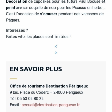
Décoration
de cupcakes pour les futurs Paul Bocuse et
peinture
sur coquille de noix pour les Picasso en herbe…
09 - Être dans les petits papiers à Vaux
C’est l’occasion de
s’amuser
pendant ces vacances de
10 - Collectionner les activités en Pays Ribéracois
Pâques.
11 - En voir de toutes les couleurs en Pays de
Intéressés ?
Saint-Aulaye
Faites vite, les places sont limitées !
12 - Enquêter en famille au Château de Barrière
13 - Chasser la truite dans la Vallée de l’Isle
14 - Mettre la main à la pâte au Moulin de
Porchères
EN SAVOIR PLUS
15 - Répondre à l’appel de la forêt dans le Périgord
Noir
Office de tourisme Destination Périgueux
16 - Se mettre au vert dans les jardins de
9 bis, Place du Coderc – 24000 Périgueux
Dordogne
Tél. 05 53 02 80 22
Email :
accueil@destination-perigueux.fr