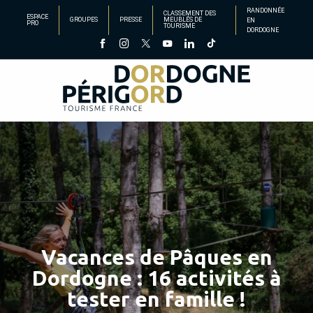
Aller
RANDONNÉE
CLASSEMENT DES
ESPACE
GROUPES
PRESSE
MEUBLÉS DE
EN
au
PRO
TOURISME
DORDOGNE
contenu
principal
Vacances de Pâques en
Dordogne : 16 activités à
tester en famille !