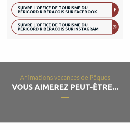
SUIVRE L'OFFICE DE TOURISME DU
PÉRIGORD RIBÉRACOIS SUR FACEBOOK
SUIVRE L'OFFICE DE TOURISME DU
Animations vacances de Pâques en
PÉRIGORD RIBÉRACOIS SUR INSTAGRAM
Dordogne
Retrouvez toutes les animations
organisées dans les sites et monuments à
l’occasion des vacances de Pâques 2026
en Dordogne. Les châteaux, parcs, jardins,
musées et...
Animations vacances de Pâques
VOUS AIMEREZ PEUT-ÊTRE...
LIRE LA SUITE