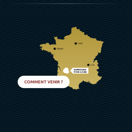
PARIS
RENNES
LYON
DORDOGNE
PÉRIGORD
BIARRITZ
COMMENT VENIR ?