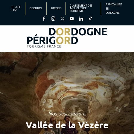
Aller
RANDONNÉE
CLASSEMENT DES
ESPACE
GROUPES
PRESSE
MEUBLÉS DE
EN
au
PRO
TOURISME
DORDOGNE
contenu
principal
Nos destinations
Vallée de la Vézère