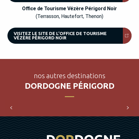
Office de Tourisme Vézère Périgord Noir
(Terrasson, Hautefort, Thenon)
VISITEZ LE SITE DE L'OFFICE DE TOURISME
VÉZÈRE PÉRIGORD NOIR
Parc naturel régional Périgord Limousin et
Auvézère
Un territoire idéal pour se mettre au vert ! Faites le plein
d’activités nature sur les chemins du Parc naturel régional
nos autres destinations
Périgord Limousin et les gorges de...
DORDOGNE PÉRIGORD
LIRE LA SUITE