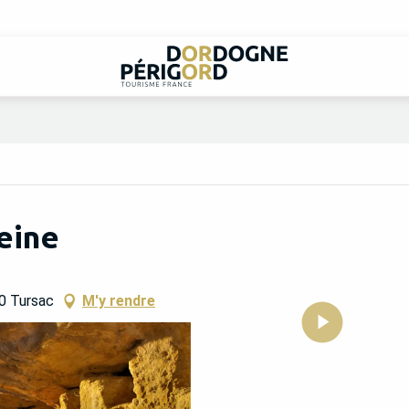
eine
0 Tursac
M'y rendre