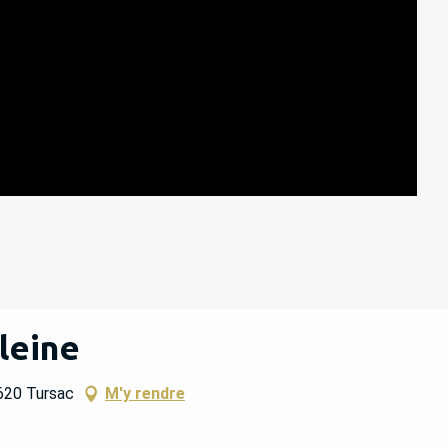
leine
620 Tursac
M'y rendre