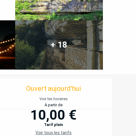
+ 18
OUVERTURE ET COORD
Ouvert aujourd'hui
Voir les horaires
À partir de
10,00 €
Tarif plein
Voir tous les tarifs