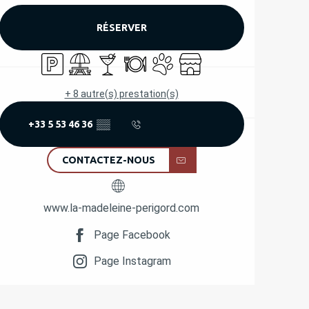
RÉSERVER
Parking
Aire de pique nique
Bar / Buvette
Restaurant
Animaux acceptés
Boutique
+ 8 autre(s) prestation(s)
+33 5 53 46 36
▒▒
CONTACTEZ-NOUS
www.la-madeleine-perigord.com
Page Facebook
Page Instagram