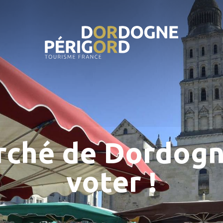
rché de Dordogne
voter !