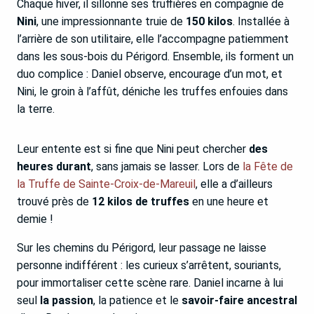
Chaque hiver, il sillonne ses truffières en compagnie de
Nini
, une impressionnante truie de
150 kilos
. Installée à
l’arrière de son utilitaire, elle l’accompagne patiemment
dans les sous-bois du Périgord. Ensemble, ils forment un
duo complice : Daniel observe, encourage d’un mot, et
Nini, le groin à l’affût, déniche les truffes enfouies dans
la terre.
Leur entente est si fine que Nini peut chercher
des
heures durant
, sans jamais se lasser. Lors de
la Fête de
la Truffe de Sainte-Croix-de-Mareuil
, elle a d’ailleurs
trouvé près de
12 kilos de truffes
en une heure et
demie !
Sur les chemins du Périgord, leur passage ne laisse
personne indifférent : les curieux s’arrêtent, souriants,
pour immortaliser cette scène rare. Daniel incarne à lui
seul
la passion
, la patience et le
savoir-faire ancestral