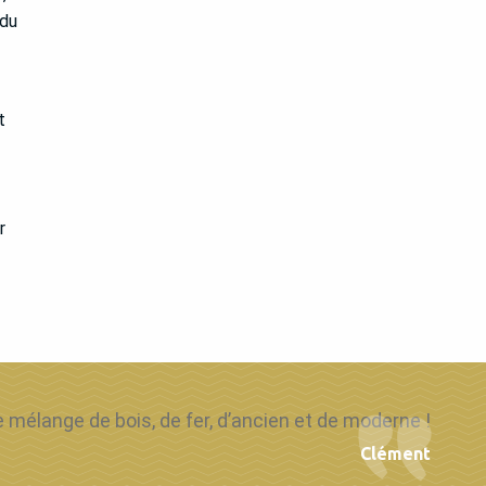
 du
t
r
e mélange de bois, de fer, d’ancien et de moderne !
Clément