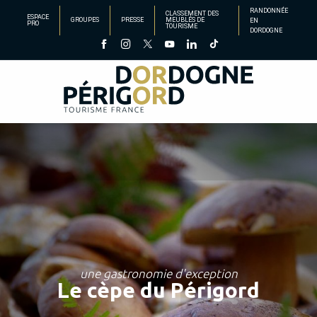
Aller
RANDONNÉE
CLASSEMENT DES
ESPACE
GROUPES
PRESSE
MEUBLÉS DE
EN
au
PRO
TOURISME
DORDOGNE
contenu
principal
une gastronomie d'exception
Le cèpe du Périgord