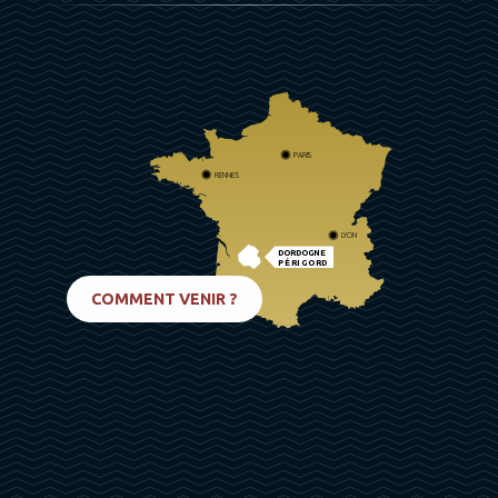
PARIS
RENNES
LYON
DORDOGNE
PÉRIGORD
BIARRITZ
COMMENT VENIR ?