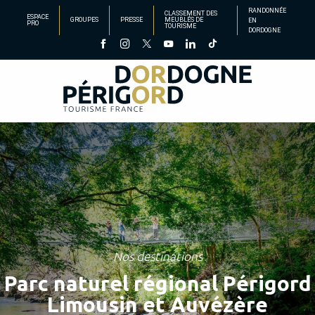
Aller
RANDONNÉE
CLASSEMENT DES
ESPACE
GROUPES
PRESSE
MEUBLÉS DE
EN
au
PRO
TOURISME
DORDOGNE
contenu
principal
Nos destinations
Parc naturel régional Périgord
Limousin et Auvézère