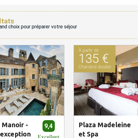
ltats
and choix pour préparer votre séjour
À partir de
135 €
Chambre double
 Manoir -
Plaza Madeleine
9,4
'exception
et Spa
Excellent