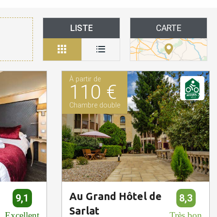
LISTE
CARTE
À partir de
110 €
Chambre double
Au Grand Hôtel de
9,1
8,3
Sarlat
Excellent
Très bon