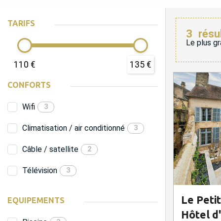
TARIFS
3
résu
Le plus gr
110 €
135 €
CONFORTS
Wifi
3
Climatisation / air conditionné
3
Câble / satellite
2
Télévision
3
Le Petit
EQUIPEMENTS
Hôtel d