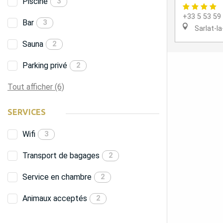
Piscine
3
+33 5 53 59
Bar
3
Sarlat-l
Sauna
2
Parking privé
2
Tout afficher (6)
SERVICES
Wifi
3
Transport de bagages
2
Service en chambre
2
Animaux acceptés
2