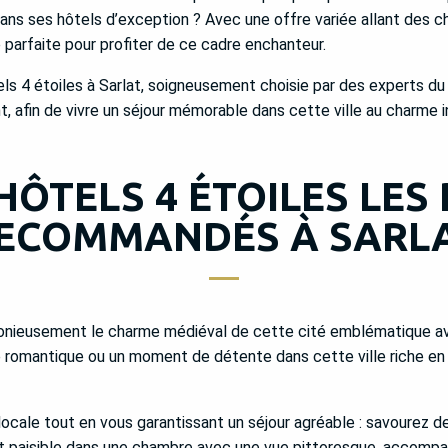
r dans ses hôtels d’exception ? Avec une offre variée allant de
parfaite pour profiter de ce cadre enchanteur.
els 4 étoiles à Sarlat, soigneusement choisie par des experts du
 afin de vivre un séjour mémorable dans cette ville au charme i
HÔTELS 4 ÉTOILES LES
ECOMMANDÉS À SARL
monieusement le charme médiéval de cette cité emblématique ave
romantique ou un moment de détente dans cette ville riche en h
ocale tout en vous garantissant un séjour agréable : savourez de
it paisible dans une chambre avec une vue pittoresque, accompa