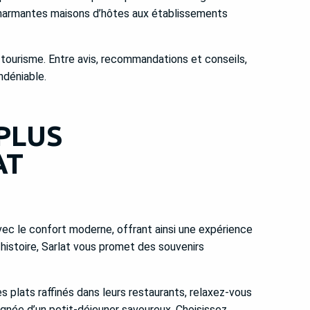
s charmantes maisons d’hôtes aux établissements
 tourisme. Entre avis, recommandations et conseils,
ndéniable.
 PLUS
AT
c le confort moderne, offrant ainsi une expérience
istoire, Sarlat vous promet des souvenirs
s plats raffinés dans leurs restaurants, relaxez-vous
gnée d’un petit-déjeuner savoureux. Choisissez