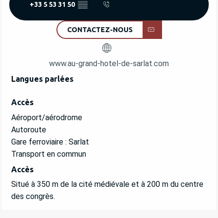
+33 5 53 31 50
▒▒
CONTACTEZ-NOUS
www.au-grand-hotel-de-sarlat.com
Langues parlées
Langues parlées
Accès
Accès
Aéroport/aérodrome
Autoroute
Gare ferroviaire : Sarlat
Transport en commun
Accès
Accès
Situé à 350 m de la cité médiévale et à 200 m du centre
des congrès.