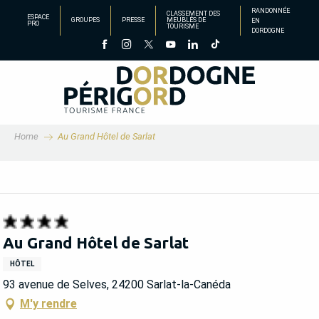
Aller
RANDONNÉE
CLASSEMENT DES
ESPACE
GROUPES
PRESSE
MEUBLÉS DE
EN
au
PRO
TOURISME
DORDOGNE
contenu
principal
Home
Au Grand Hôtel de Sarlat
Au Grand Hôtel de Sarlat
HÔTEL
93 avenue de Selves, 24200 Sarlat-la-Canéda
M'y rendre