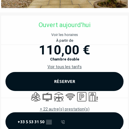
OUVERTURE ET COORDONNÉES
Ouvert aujourd'hui
Voir les horaires
À partir de
110,00 €
Chambre double
Voir tous les tarifs
RÉSERVER
Air conditionné
Télévision
Terrasse
WiFi
Parking
Ascenseur
+ 22 autre(s) prestation(s)
+33 5 53 31 50
▒▒