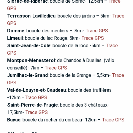
Siorac-de-Riberac
: boucle de Siorac- 12,5km –
Trace
GPS
Terrasson-Lavilledieu
: boucle des jardins – 5km-
Trace
GPS
Domme
: boucle des meuliers – 7km-
Trace GPS
Limeuil
: boucle du lac Rouge: 5km-
Trace GPS
Saint-Jean-de-Côle
: boucle de la loco -5km –
Trace
GPS
Montpon-Menesterol
: de Chandos à Duellas (vélo
conseillé)- 7km –
Trace GPS
Jumilhac-le-Grand
: boucle de la Grange – 5,5km-
Trace
GPS
Val-de-Louyre-et-Caudeau
: boucle des truffières
-12km –
Trace GPS
Saint-Pierre-de-Frugie
: boucle des 3 châteaux-
17,5km-
Trace GPS
Bayac
: boucle du rocher du corbeau- 12km –
Trace GPS