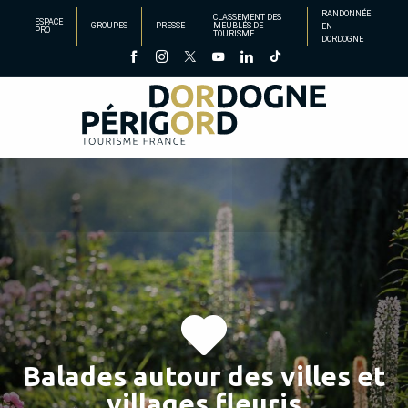
Aller
RANDONNÉE
CLASSEMENT DES
ESPACE
GROUPES
PRESSE
MEUBLÉS DE
EN
au
PRO
TOURISME
DORDOGNE
contenu
principal
Balades autour des villes et
villages fleuris