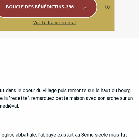
Documentation
SECTIONS.TO
BOUCLE DES BÉNÉDICTINS-396
Voir Le tracé en détail
t dans le coeur du village puis remonte sur le haut du bourg
e la "recette". remarquez cette maison avec son arche sur un
médiéval.
 église abbatiale. l'abbaye existait au 8ème siècle mais fut