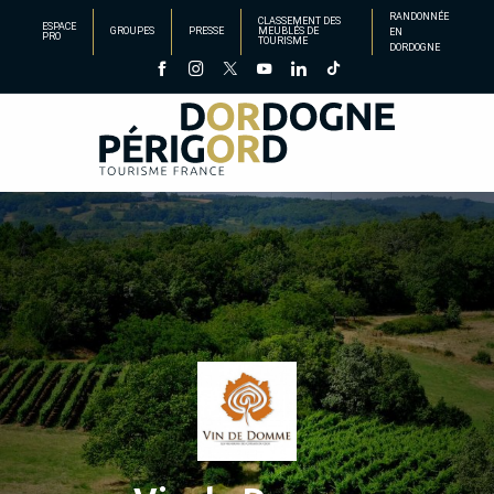
Aller
RANDONNÉE
CLASSEMENT DES
ESPACE
GROUPES
PRESSE
MEUBLÉS DE
EN
au
PRO
TOURISME
DORDOGNE
contenu
principal