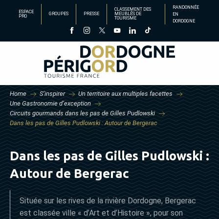
Aller
RANDONNÉE
CLASSEMENT DES
ESPACE
GROUPES
PRESSE
MEUBLÉS DE
EN
au
PRO
TOURISME
DORDOGNE
contenu
principal
Home
S’inspirer
Un territoire aux multiples facettes
Une Gastronomie d’exception
Circuits gourmands dans les pas de Gilles Pudlowski
Dans les pas de Gilles Pudlowski : Autour de Bergerac
Dans les pas de Gilles Pudlowski :
Autour de Bergerac
Située sur les rives de la rivière Dordogne, Bergerac
est classée ville « d’Art et d’Histoire », pour son