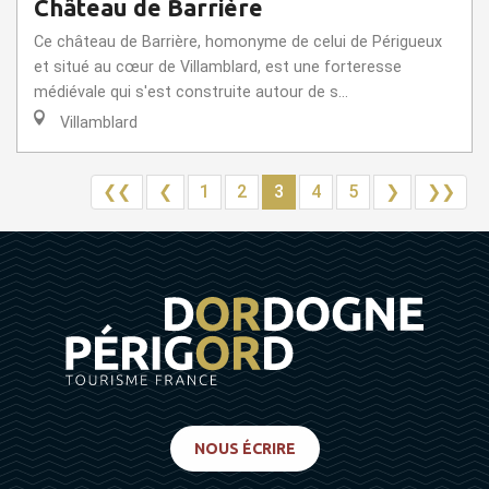
Château de Barrière
Ce château de Barrière, homonyme de celui de Périgueux
et situé au cœur de Villamblard, est une forteresse
médiévale qui s'est construite autour de s...
Villamblard
❮❮
❮
1
2
3
4
5
❯
❯❯
NOUS ÉCRIRE