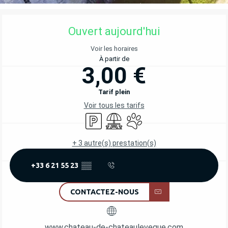
OUVERTURE ET COORDONNÉES
Ouvert aujourd'hui
Voir les horaires
À partir de
3,00 €
Tarif plein
Voir tous les tarifs
Parking
Aire de pique nique
Animaux acceptés
+ 3 autre(s) prestation(s)
+33 6 21 55 23
▒▒
CONTACTEZ-NOUS
www.chateau-de-chateauleveque.com