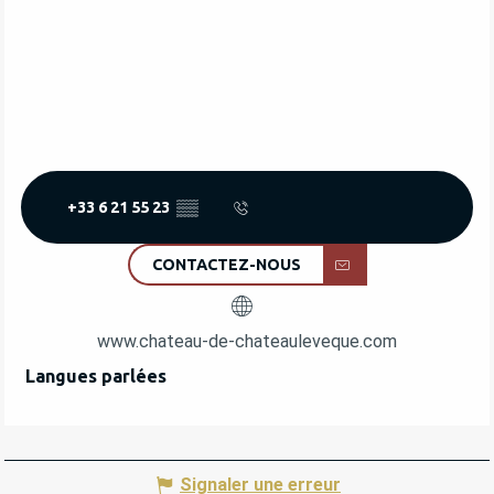
+33 6 21 55 23
▒▒
CONTACTEZ-NOUS
www.chateau-de-chateauleveque.com
Langues parlées
Langues parlées
Signaler une erreur