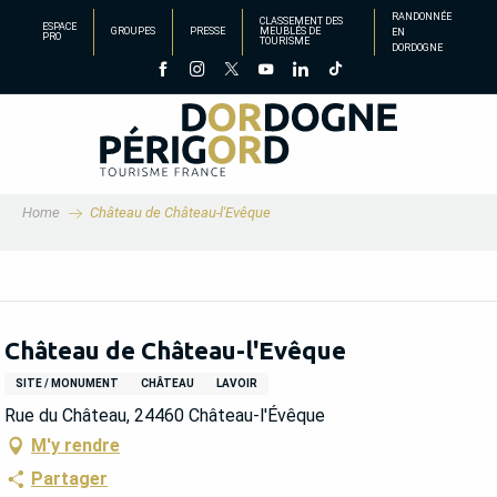
Aller
RANDONNÉE
CLASSEMENT DES
ESPACE
GROUPES
PRESSE
MEUBLÉS DE
EN
au
PRO
TOURISME
DORDOGNE
contenu
principal
Home
Château de Château-l'Evêque
Château de Château-l'Evêque
SITE / MONUMENT
CHÂTEAU
LAVOIR
Rue du Château, 24460 Château-l'Évêque
M'y rendre
Partager