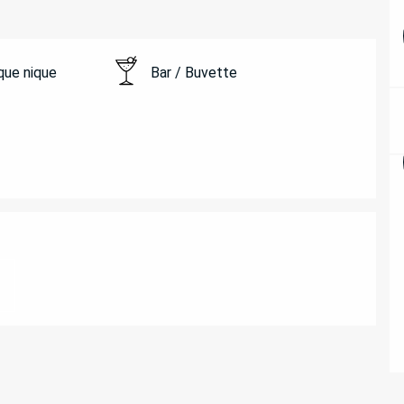
ique nique
Bar / Buvette
ATIONS