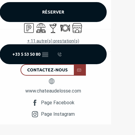
RÉSERVER
Parking
Aire de pique nique
Bar / Buvette
Restaurant
Boutique
+ 11 autre(s) prestation(s)
+33 5 53 50 80
▒▒
CONTACTEZ-NOUS
www.chateaudelosse.com
Page Facebook
Page Instagram