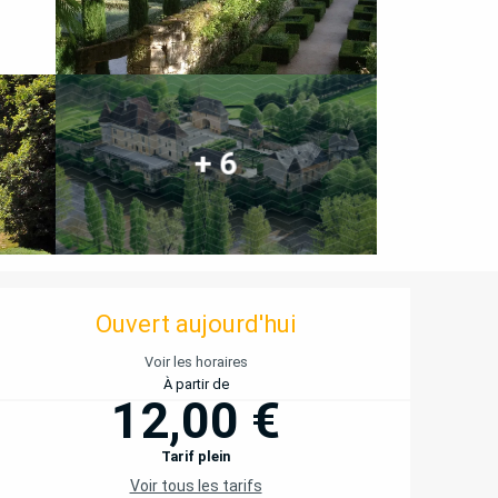
+ 6
OUVERTURE ET COORD
Ouvert aujourd'hui
Voir les horaires
À partir de
12,00 €
Tarif plein
Voir tous les tarifs