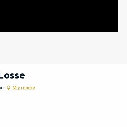
 Losse
ac
M'y rendre