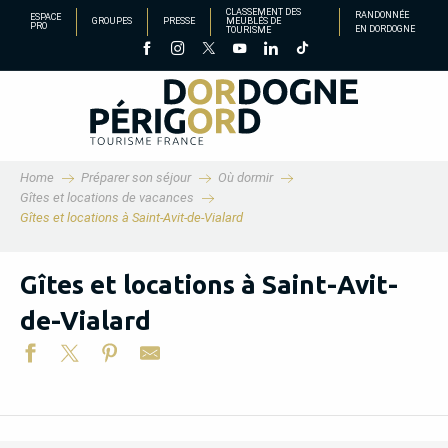
Aller
CLASSEMENT DES
RANDONNÉE
ESPACE
GROUPES
PRESSE
MEUBLÉS DE
PRO
EN DORDOGNE
TOURISME
au
contenu
principal
Home
Préparer son séjour
Où dormir
Gîtes et locations de vacances
Gîtes et locations à Saint-Avit-de-Vialard
Gîtes et locations à Saint-Avit-
de-Vialard