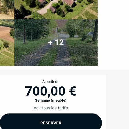
+ 12
OUVERTURE ET COORD
À partir de
700,00 €
Semaine (meublé)
Voir tous les tarifs
RÉSERVER