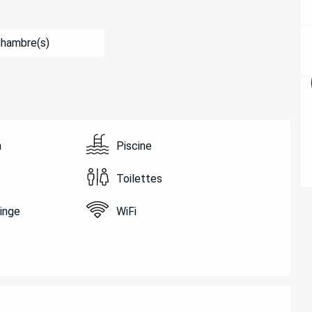
Chambre(s)
n
Piscine
Toilettes
linge
WiFi
ATIONS