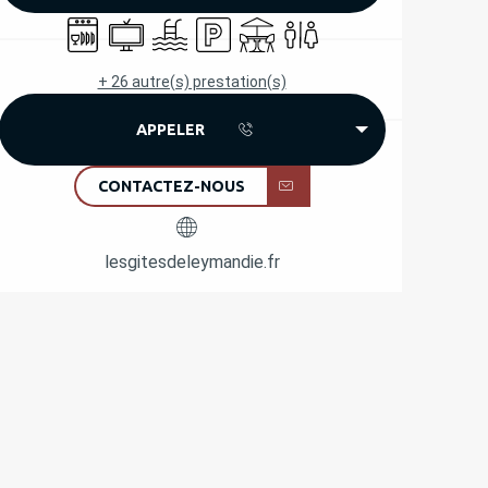
Lave vaisselle
Télévision
Piscine
Parking
Terrasse
Toilettes
+ 26 autre(s) prestation(s)
APPELER
CONTACTEZ-NOUS
lesgitesdeleymandie.fr