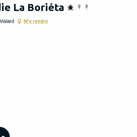
ie La Boriéta
Vialard
M'y rendre