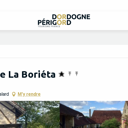
e La Boriéta
alard
M'y rendre