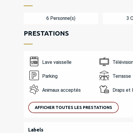
6 Personne(s)
3 
PRESTATIONS
Lave vaisselle
Télévisio
Parking
Terrasse
Animaux acceptés
Draps et 
AFFICHER TOUTES LES PRESTATIONS
OFFRES DE PREST
Labels
Labels