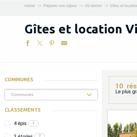
Home
Préparer son séjour
Où dormir
Gîtes et locati
MENU
Gîtes et location V
COMMUNES
10
rés
Le plus gr
CLASSEMENTS
4 épis
1
3 étoiles
7