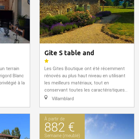
Gite S table and
un terrain
Les Gites Boutique ont été récemment
rigord Blanc
rénovés au plus haut niveau en utilisant
ivilégié à la
les meilleurs matériaux, tout en
conservant toutes les caractéristiques...
Villamblard
À partir de
882 €
Semaine (meublé)