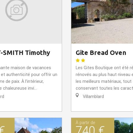
-SMITH Timothy
Gite Bread Oven
mante maison de vacances
Les Gites Boutique ont été
 et authenticité pour offrir un
rénovés au plus haut niveau e
re de paix. À l’intérieur,
les meilleurs matériaux, tout
 chaleureuse invi...
conservant toutes les caracté
ard
Villamblard
À partir de
€
740 €