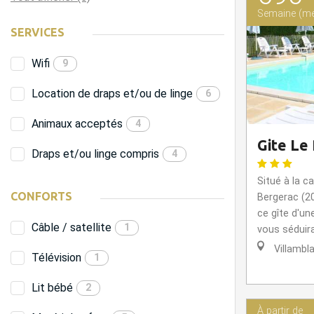
Semaine (me
SERVICES
Wifi
9
Location de draps et/ou de linge
6
Animaux acceptés
4
Gite Le 
Draps et/ou linge compris
4
Situé à la 
CONFORTS
Bergerac (20
ce gîte d'u
Câble / satellite
1
vous séduira
Villambl
Télévision
1
Lit bébé
2
À partir de