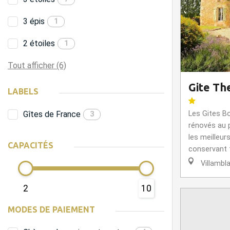
3 épis
1
2 étoiles
1
Tout afficher (6)
Gite Th
LABELS
Gîtes de France
Les Gites B
3
rénovés au p
les meilleur
CAPACITÉS
conservant t
Villambl
2
10
MODES DE PAIEMENT