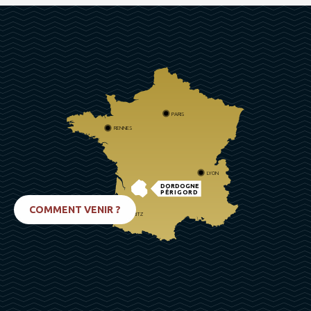
PARIS
RENNES
LYON
DORDOGNE
PÉRIGORD
COMMENT VENIR ?
BIARRITZ