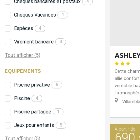
Chèques bancaires et postaux
4
Chèques Vacances
1
Espèces
4
Virement bancaire
3
ASHLEY
Tout afficher (5)
EQUIPEMENTS
Cette char
allie confort
Piscine privative
5
véritable hav
l’atmosphère
Piscine
4
Villambl
Piscine partagée
1
Jeux pour enfants
5
À partir de
690 
Tout afficher (5)