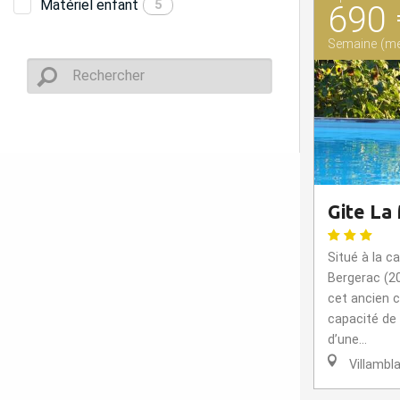
Matériel enfant
5
690 
Semaine (me
Gite La
Situé à la 
Bergerac (20
cet ancien 
capacité de
d’une...
Villambl