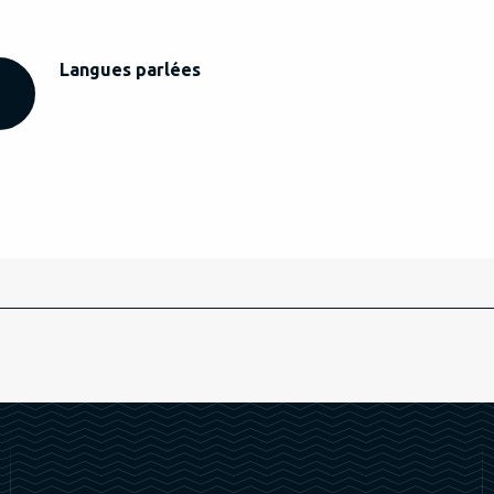
Langues parlées
Langues parlées