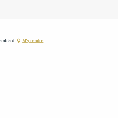
lamblard
M'y rendre