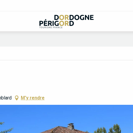
mblard
M'y rendre