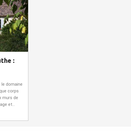
the :
, le domaine
ique corps
x murs de
ge et...