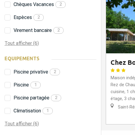
Chèques Vacances
2
Espèces
2
Virement bancaire
2
Tout afficher (6)
EQUIPEMENTS
Chez B
Piscine privative
2
Maison indép
Piscine
1
Rez de Chau
cuisine, 1 c
Piscine partagée
2
étage, 3 cha
Saint-R
Climatisation
1
Tout afficher (6)