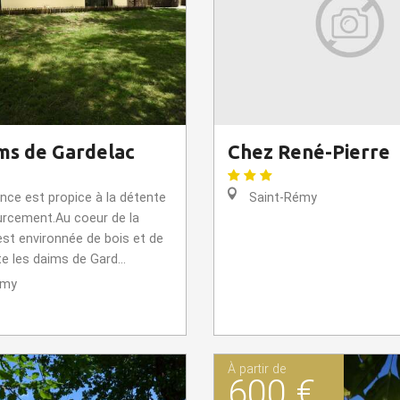
ms de Gardelac
Chez René-Pierre
nce est propice à la détente
Saint-Rémy
urcement.Au coeur de la
 est environnée de bois et de
te les daims de Gard...
émy
À partir de
600 €