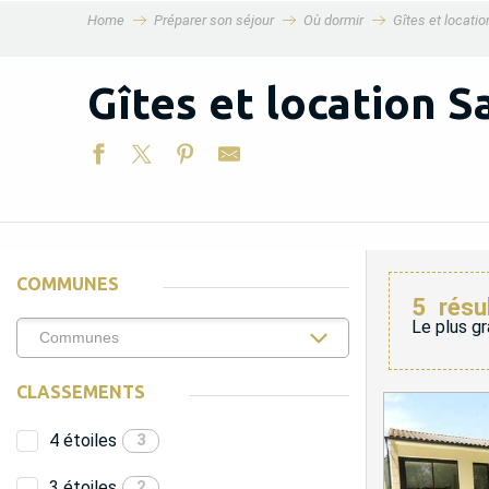
Home
Préparer son séjour
Où dormir
Gîtes et locati
MENU
Gîtes et location S
COMMUNES
5
résu
Le plus gr
CLASSEMENTS
4 étoiles
3
3 étoiles
2