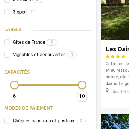
3 épis
2
LABELS
Gîtes de France
2
Les Dai
Vignobles et découvertes
1
Cette réside
et au resso
CAPACITÉS
nature, elle
daims. Le gi
Saint-R
6
10
MODES DE PAIEMENT
Chèques bancaires et postaux
2