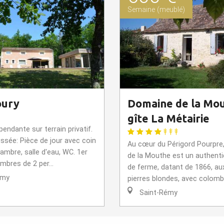
Semaine (meublé)
oury
Domaine de la Mou
gîte La Métairie
endante sur terrain privatif.
ssée: Pièce de jour avec coin
Au cœur du Périgord Pourpre
hambre, salle d'eau, WC. 1er
de la Mouthe est un authent
mbres de 2 per...
de ferme, datant de 1866, au
émy
pierres blondes, avec colomba
Saint-Rémy