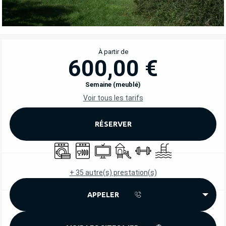
OUVERTURE ET COORDONNÉES
À partir de
600,00 €
Semaine (meublé)
Voir tous les tarifs
RÉSERVER
Lave linge
Lave vaisselle
Télévision
Jeux pour enfants / Espace jeu
Salle de sport
Piscine
+ 35 autre(s) prestation(s)
APPELER