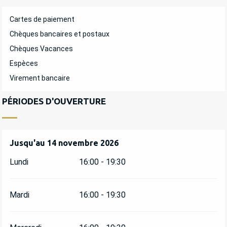
Cartes de paiement
Chèques bancaires et postaux
Chèques Vacances
Espèces
Virement bancaire
PÉRIODES D'OUVERTURE
Du
Jusqu'au
1 avril 2026
14 novembre 2026
au
14 novembre 2026
Lundi
16:00 - 19:30
Mardi
16:00 - 19:30