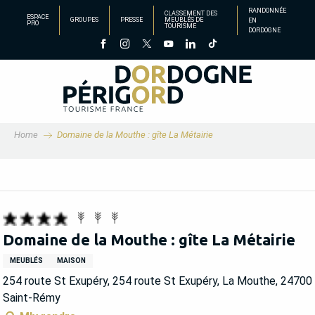
Aller
RANDONNÉE
CLASSEMENT DES
ESPACE
GROUPES
PRESSE
MEUBLÉS DE
EN
au
PRO
TOURISME
DORDOGNE
contenu
principal
Home
Domaine de la Mouthe : gîte La Métairie
Domaine de la Mouthe : gîte La Métairie
MEUBLÉS
MAISON
254 route St Exupéry, 254 route St Exupéry, La Mouthe, 24700
Saint-Rémy