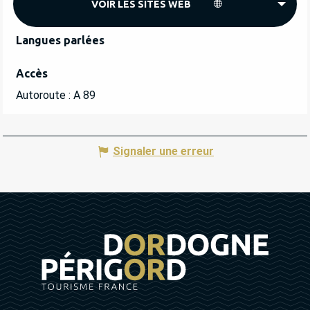
VOIR LES SITES WEB
Langues parlées
Langues parlées
Accès
Accès
Autoroute : A 89
Signaler une erreur