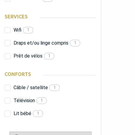
SERVICES
Wifi
1
Draps et/ou linge compris
1
Prêt de vélos
1
CONFORTS
Câble / satellite
1
Télévision
1
Lit bébé
1