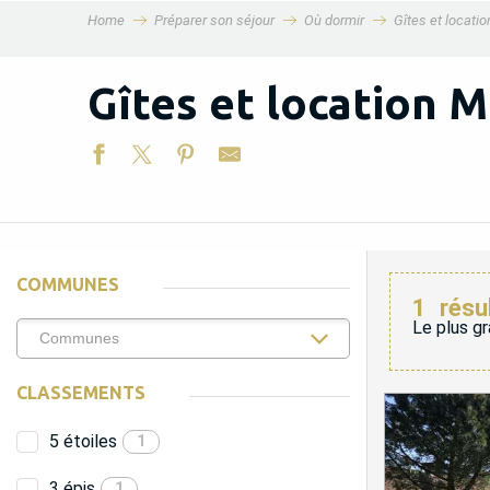
Home
Préparer son séjour
Où dormir
Gîtes et locati
MENU
Gîtes et location 
COMMUNES
1
résu
Le plus gr
CLASSEMENTS
5 étoiles
1
3 épis
1