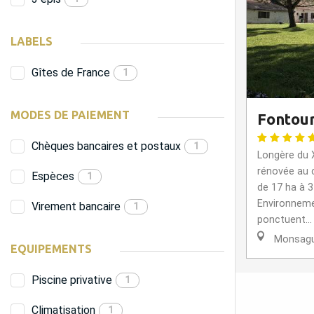
LABELS
Gîtes de France
1
MODES DE PAIEMENT
Fontour
Chèques bancaires et postaux
1
Longère du 
rénovée au 
Espèces
1
de 17 ha à 3
Environneme
Virement bancaire
1
ponctuent...
Monsagu
EQUIPEMENTS
Piscine privative
1
Climatisation
1