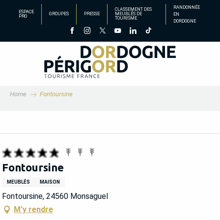
Aller
RANDONNÉE
CLASSEMENT DES
ESPACE
GROUPES
PRESSE
MEUBLÉS DE
EN
au
PRO
TOURISME
DORDOGNE
contenu
principal
Home
Fontoursine
Fontoursine
MEUBLÉS
MAISON
Fontoursine, 24560 Monsaguel
M'y rendre