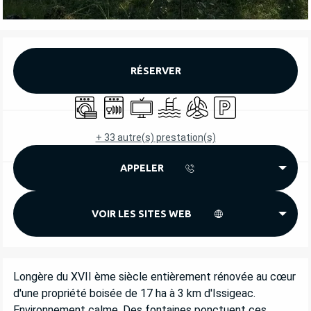
OUVERTURE ET COORDONNÉES
RÉSERVER
Lave linge
Lave vaisselle
Télévision
Piscine
Air conditionné
Parking
+ 33 autre(s) prestation(s)
APPELER
VOIR LES SITES WEB
DESCRIPTION
Longère du XVII ème siècle entièrement rénovée au cœur 
d'une propriété boisée de 17 ha à 3 km d'Issigeac. 
Environnement calme. Des fontaines ponctuent ces 