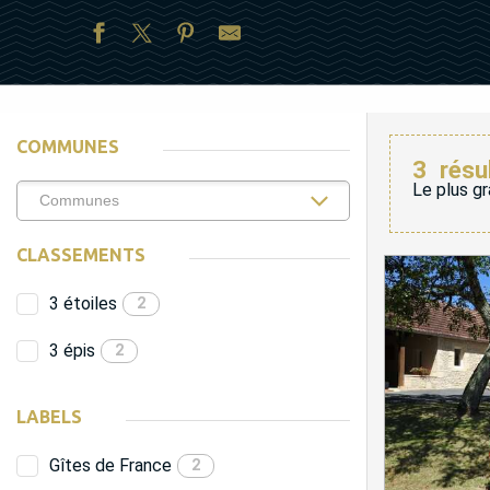
COMMUNES
3
résu
Le plus gr
CLASSEMENTS
3 étoiles
2
3 épis
2
LABELS
Gîtes de France
2