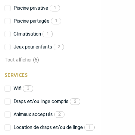
Piscine privative
1
Piscine partagée
1
Climatisation
1
Jeux pour enfants
2
Tout afficher (5)
SERVICES
Wifi
3
Draps et/ou linge compris
2
Animaux acceptés
2
Location de draps et/ou de linge
1