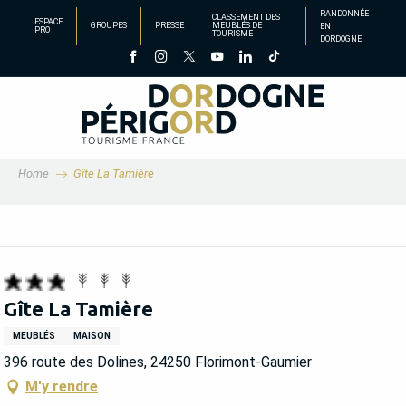
Aller
RANDONNÉE
CLASSEMENT DES
ESPACE
GROUPES
PRESSE
MEUBLÉS DE
EN
au
PRO
TOURISME
DORDOGNE
contenu
principal
Home
Gîte La Tamière
Gîte La Tamière
MEUBLÉS
MAISON
396 route des Dolines, 24250 Florimont-Gaumier
M'y rendre