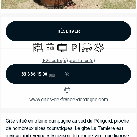
OUVERTURE ET COORDONNÉES
RÉSERVER
Lave linge
Lave vaisselle
Télévision
Parking
Terrasse
Animaux acceptés
+ 20 autre(s) prestation(s)
+33 5 36 15 00
▒▒
www.gites-de-france-dordogne.com
DESCRIPTION
Gîte situé en pleine campagne au sud du Périgord, proche 
de nombreux sites touristiques. Le gite La Tamière est 
maison, mitoyenne à la maison du propriétaire, qui dispose 