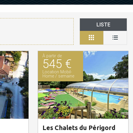
LISTE
À partir de
545 €
Location Mobil-
Home / semaine
Les Chalets du Périgord