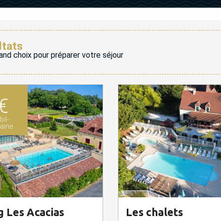
ltats
and choix pour préparer votre séjour
€
il-
aine
 Les Acacias
Les chalets