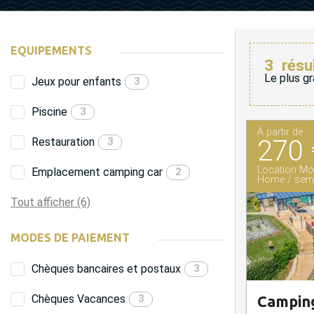
EQUIPEMENTS
3
résu
Le plus gr
Jeux pour enfants
3
Piscine
3
À partir de
270 
Restauration
3
Location Mob
Emplacement camping car
2
Home / sem
Tout afficher (6)
MODES DE PAIEMENT
Chèques bancaires et postaux
3
Chèques Vacances
3
Camping