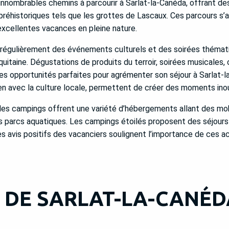
nombrables chemins à parcourir à Sarlat-la-Canéda, offrant des i
éhistoriques tels que les grottes de Lascaux. Ces parcours s’a
’excellentes vacances en pleine nature.
 régulièrement des événements culturels et des soirées thémati
uitaine. Dégustations de produits du terroir, soirées musicales,
es opportunités parfaites pour agrémenter son séjour à Sarlat-l
 lien avec la culture locale, permettent de créer des moments ino
les campings offrent une variété d’hébergements allant des m
s parcs aquatiques. Les campings étoilés proposent des séjours
s avis positifs des vacanciers soulignent l’importance de ces ac
 DE SARLAT-LA-CANÉDA