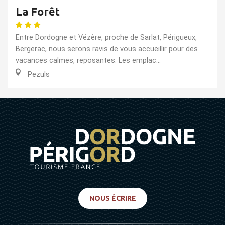
La Forêt
Entre Dordogne et Vézère, proche de Sarlat, Périgueux,
Bergerac, nous serons ravis de vous accueillir pour des
vacances calmes, reposantes. Les emplac...
Pezuls
NOUS ÉCRIRE