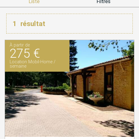
Liste
Filtres
1
résultat
À partir de
275 €
Location Mobil-Home /
semaine