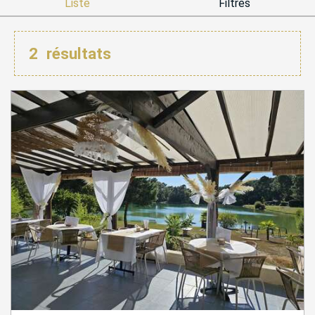
Liste
Filtres
2
résultats