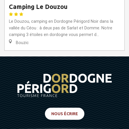
Camping Le Douzou
Le Douzou, camping en Dordogne Périgord Noir dans la
vallée du Céou : à deux pas de Sarlat et Domme. Notre
camping 3 étoiles en dordogne vous permet d...
Bouzic
NOUS ÉCRIRE