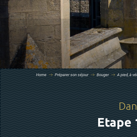
Home
Préparer son séjour
Bouger
A pied, à v
Dan
Etape 