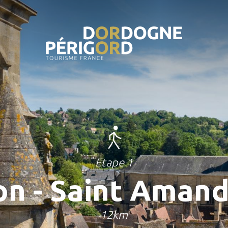
Etape 1
on - Saint Amand
12km