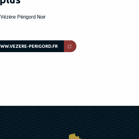
 Vézère Périgord Noir
WW.VEZERE-PERIGORD.FR