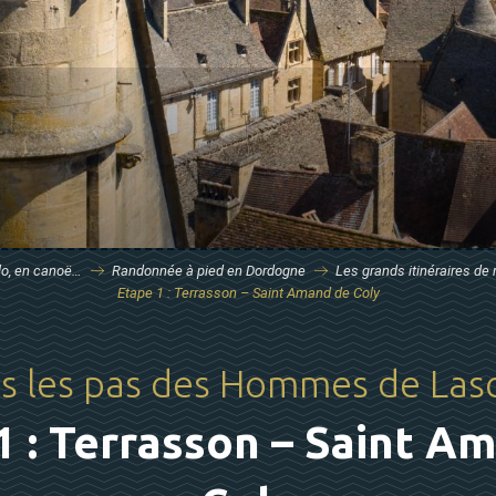
élo, en canoë…
Randonnée à pied en Dordogne
Les grands itinéraires de
Etape 1 : Terrasson – Saint Amand de Coly
s les pas des Hommes de Las
1 : Terrasson – Saint A