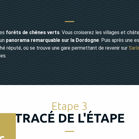
des
forêts de chênes verts
. Vous croiserez les villages et châ
’un
panorama remarquable sur la Dordogne
. Puis après une e
é réputé, où se trouve une gare permettant de revenir sur
Sarl
ies.
Etape 3
TRACÉ DE L'ÉTAPE
c