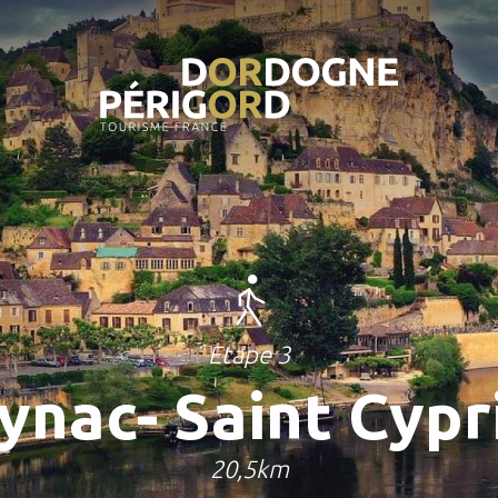
Etape 3
ynac- Saint Cypr
20,5km