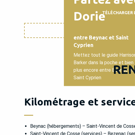
Dorie
TÉLÉCHARGER 
entre Beynac et Saint
Cyprien
Mettez tout le guide Harriso
Barker dans la poche et bien
RE
plus encore entre Beynac et
Saint Cyprien
Kilométrage et services
Beynac (hébergements) – Saint-Vincent de Cosse
Saint-Vincent de Cosse (services) – Bezenac (serv