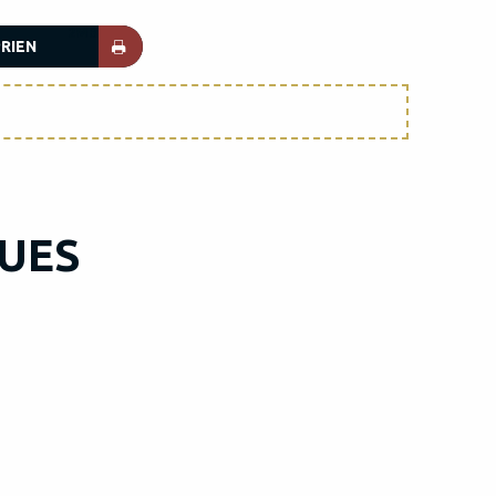
2MB
RIEN
UES