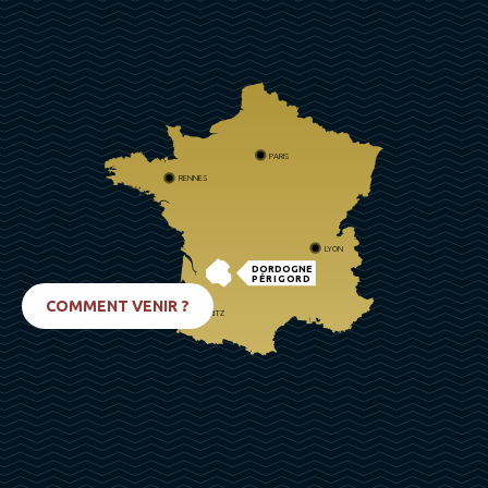
PARIS
RENNES
LYON
DORDOGNE
PÉRIGORD
COMMENT VENIR ?
BIARRITZ