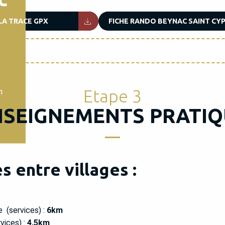
44KB
LA TRACE GPX
FICHE RANDO BEYNAC SAINT CYP
Etape 3
n
NSEIGNEMENTS PRATIQ
 entre villages :
 (services) :
6km
ices) :
4,5km