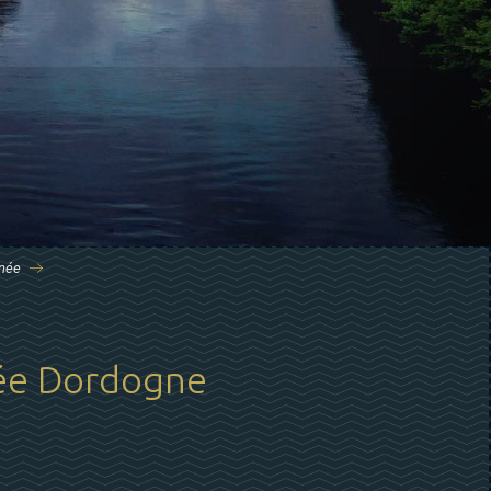
nnée
lée Dordogne