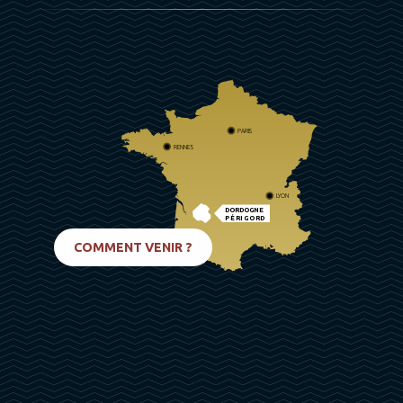
PARIS
RENNES
LYON
DORDOGNE
PÉRIGORD
BIARRITZ
COMMENT VENIR ?