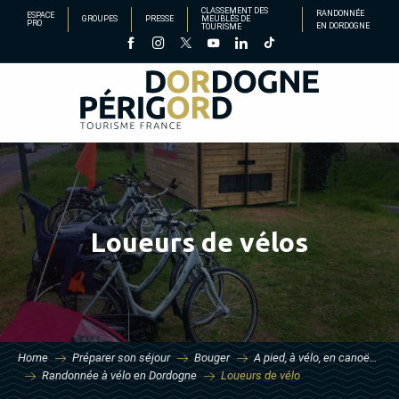
Aller
CLASSEMENT DES
RANDONNÉE
ESPACE
GROUPES
PRESSE
MEUBLÉS DE
PRO
EN DORDOGNE
TOURISME
au
contenu
principal
Loueurs de vélos
Home
Préparer son séjour
Bouger
A pied, à vélo, en canoë…
Randonnée à vélo en Dordogne
Loueurs de vélo