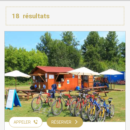
18
résultats
APPELER
RÉSERVER