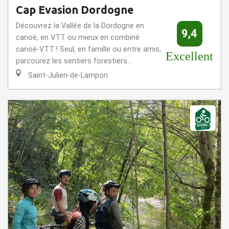
Cap Evasion Dordogne
Découvrez la Vallée de la Dordogne en
9,4
canoë, en VTT ou mieux en combiné
canoë-VTT ! Seul, en famille ou entre amis,
Excellent
parcourez les sentiers forestiers...
Saint-Julien-de-Lampon