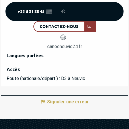
+33 6 31 88 45
▒▒
CONTACTEZ-NOUS
canoeneuvic24.fr
Langues parlées
Langues parlées
Accès
Accès
Route (nationale/départ.) : D3 à Neuvic
Signaler une erreur