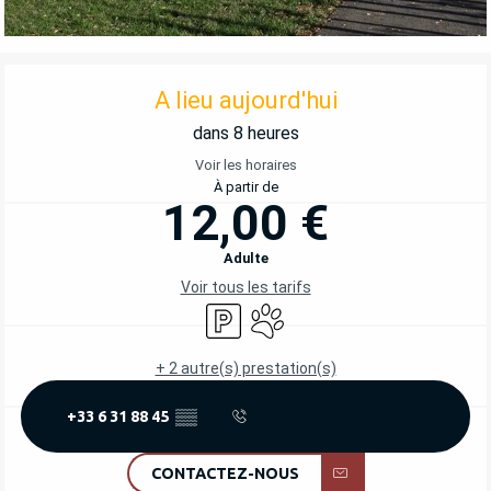
OUVERTURE ET COORDONNÉES
A lieu aujourd'hui
dans 8 heures
Voir les horaires
À partir de
12,00 €
Adulte
Voir tous les tarifs
Parking
Animaux acceptés
+ 2 autre(s) prestation(s)
+33 6 31 88 45
▒▒
CONTACTEZ-NOUS