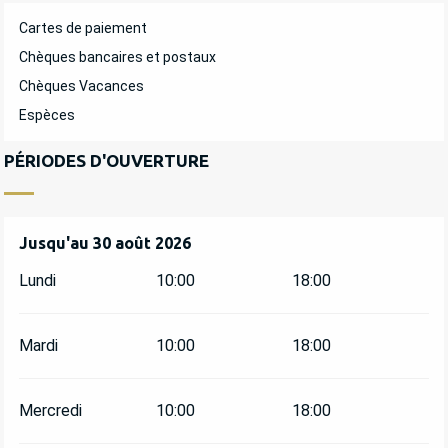
Cartes de paiement
Chèques bancaires et postaux
Chèques Vacances
Espèces
PÉRIODES D'OUVERTURE
Du
Jusqu'au
4 juillet 2026
30 août 2026
au
30 août 2026
Lundi
10:00
18:00
Mardi
10:00
18:00
Mercredi
10:00
18:00