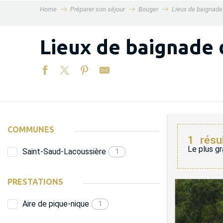
Home
Préparer son séjour
Bouger
Lieux de baignade
MENU
Lieux de baignade 
COMMUNES
1
résu
Le plus gr
Saint-Saud-Lacoussière
1
PRESTATIONS
Aire de pique-nique
1