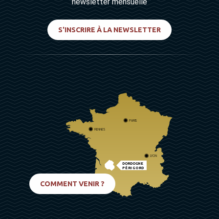
newsletter mensuelle
S'INSCRIRE À LA NEWSLETTER
PARIS
RENNES
LYON
DORDOGNE
PÉRIGORD
BIARRITZ
COMMENT VENIR ?