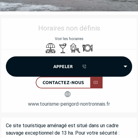
OUVERTURE ET COORDONNÉES
Horaires non définis
Voir les horaires
Aire de pique nique
Bar / Buvette
Jeux pour enfants / Espace jeu
Restaurant
APPELER
CONTACTEZ-NOUS
www.tourisme-perigord-nontronnais.fr
DESCRIPTION
Ce site touristique aménagé est situé dans un cadre 
sauvage exceptionnel de 13 ha. Pour votre sécurité : 