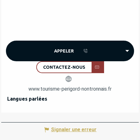
APPELER
CONTACTEZ-NOUS
www.tourisme-perigord-nontronnais.fr
Langues parlées
Langues parlées
Signaler une erreur