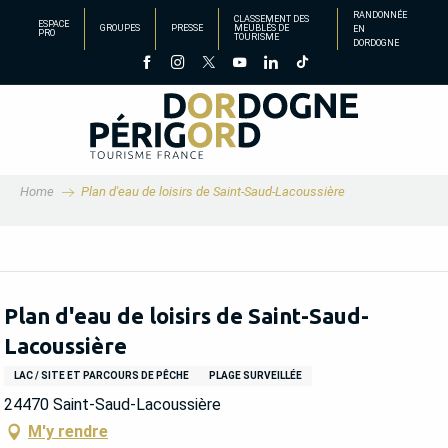
Aller
RANDONNÉE
CLASSEMENT DES
ESPACE
GROUPES
PRESSE
MEUBLÉS DE
EN
au
PRO
TOURISME
DORDOGNE
contenu
principal
Home
Plan d'eau de loisirs de Saint-Saud-Lacoussière
Plan d'eau de loisirs de Saint-Saud-
Lacoussière
LAC / SITE ET PARCOURS DE PÊCHE
PLAGE SURVEILLÉE
24470 Saint-Saud-Lacoussière
M'y rendre