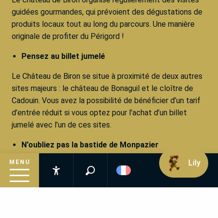
guidées gourmandes, qui prévoient des dégustations de
produits locaux tout au long du parcours. Une manière
originale de profiter du Périgord !
Pensez au billet jumelé
Le Château de Biron se situe à proximité de deux autres
sites majeurs : le château de Bonaguil et le cloître de
Cadouin. Vous avez la possibilité de bénéficier d’un tarif
d’entrée réduit si vous optez pour l’achat d’un billet
jumelé avec l’un de ces sites.
N’oubliez pas la bastide de Monpazier
Lily
MENU
Le Château de Biron se situe tout proche d’un autre site
Recherche
emblématique de la Dordogne : la
bastide de Monpazier
.
Accessibilité
Un autre trésor du Périgord à découvrir après votre visite
Inspirez-vous
du château !